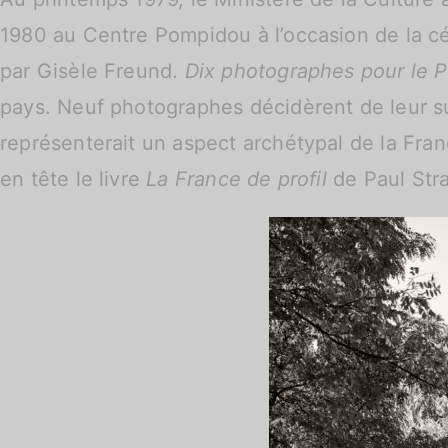
1980 au Centre Pompidou à l’occasion de la cé
par Gisèle Freund.
Dix photographes pour le 
pays. Neuf photographes décidèrent de leur suj
représenterait un aspect archétypal de la Fran
en tête le livre
La France de profil
de Paul Str